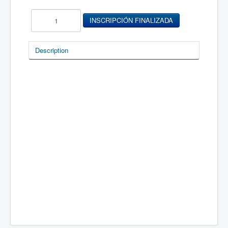
Description
Reedición 2023.
8 y 25 de agosto
jueves 31
de agosto a partir de las 15:00 hs.
.
.
-
Mirá el programa completo aquí
- La inscripción al Seminario es gratuita pero
obligatoria