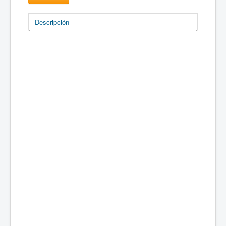
Descripción
Usos y beneficios; generación de microplásticos;
impacto en la salud y en el ambiente; nuevas
tecnologías.
Ver Programa
Objetivo del Seminario
Dinámica y organización general