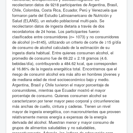
recolectaron datos de 9218 participantes de Argentina, Brasil,
Chile, Colombia, Costa Rica, Ecuador, Perú y Venezuela que
formaron parte del Estudio Latinoamericano de Nutrición y
Salud (ELANS), un estudio poblacional multi-país. Se
recolectaron datos de ingesta dietaria a través de dos
recordatorios de 24 horas. Los participantes fueron
clasificados entre consumidores (
n
= 1073) y no consumidores
de alcohol (
n
=8145), utilizando un criterio de corte de ≥15 g/día
de consumo de alcohol calculado de la estimación de su
ingesta diaria habitual. Entre quienes consumen alcohol, el
promedio de consumo fue de 69.22 ± 2.18 gramos (4.6.
bebidas/día), contribuyendo a 484.62 kcal, que corresponden
al 16.86% de la ingesta energética total. Encontramos que el
riesgo de consumir alcohol era más alto en hombres jóvenes y
de mediana edad de nivel socioeconómico bajo y medio.
Argentina, Brasil y Chile tuvieron el mayor porcentaje de
consumidores, mientras que Ecuador mostró el mayor
porcentaje de consumo. Quienes consumen alcohol se
caracterizaron por tener mayor peso corporal y circunferencias
más anchas de cuello, cintura y caderas. Tienen un nivel
mayor de ingesta energética, con macronutrientes que proveen
relativamente menos energía a expensas de la energía
derivada del alcohol. Muestran menor y mayor consumo de
grupos de alimentos saludables y no saludables,
respectivamente. Además, los índices de adecuación para