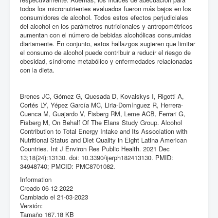
todos los micronutrientes evaluados fueron más bajos en los
consumidores de alcohol. Todos estos efectos perjudiciales
del alcohol en los parámetros nutricionales y antropométricos
aumentan con el número de bebidas alcohólicas consumidas
diariamente. En conjunto, estos hallazgos sugieren que limitar
el consumo de alcohol puede contribuir a reducir el riesgo de
obesidad, síndrome metabólico y enfermedades relacionadas
con la dieta.
Brenes JC, Gómez G, Quesada D, Kovalskys I, Rigotti A,
Cortés LY, Yépez García MC, Liria-Domínguez R, Herrera-
Cuenca M, Guajardo V, Fisberg RM, Leme ACB, Ferrari G,
Fisberg M, On Behalf Of The Elans Study Group. Alcohol
Contribution to Total Energy Intake and Its Association with
Nutritional Status and Diet Quality in Eight Latina American
Countries. Int J Environ Res Public Health. 2021 Dec
13;18(24):13130. doi: 10.3390/ijerph182413130. PMID:
34948740; PMCID: PMC8701082.
Information
Creado
06-12-2022
Cambiado el
21-03-2023
Versión:
Tamaño
167.18 KB