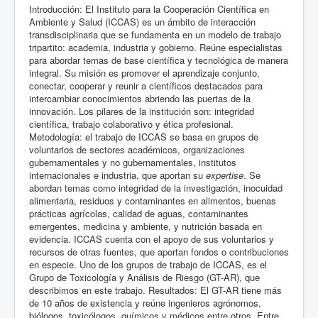
Introducción: El Instituto para la Cooperación Científica en
Ambiente y Salud (ICCAS) es un ámbito de interacción
transdisciplinaria que se fundamenta en un modelo de trabajo
tripartito: academia, industria y gobierno. Reúne especialistas
para abordar temas de base científica y tecnológica de manera
integral. Su misión es promover el aprendizaje conjunto,
conectar, cooperar y reunir a científicos destacados para
intercambiar conocimientos abriendo las puertas de la
innovación. Los pilares de la institución son: integridad
científica, trabajo colaborativo y ética profesional.
Metodología: el trabajo de ICCAS se basa en grupos de
voluntarios de sectores académicos, organizaciones
gubernamentales y no gubernamentales, institutos
internacionales e industria, que aportan su
expertise
. Se
abordan temas como integridad de la investigación, inocuidad
alimentaria, residuos y contaminantes en alimentos, buenas
prácticas agrícolas, calidad de aguas, contaminantes
emergentes, medicina y ambiente, y nutrición basada en
evidencia. ICCAS cuenta con el apoyo de sus voluntarios y
recursos de otras fuentes, que aportan fondos o contribuciones
en especie. Uno de los grupos de trabajo de ICCAS, es el
Grupo de Toxicología y Análisis de Riesgo (GT-AR), que
describimos en este trabajo. Resultados: El GT-AR tiene más
de 10 años de existencia y reúne ingenieros agrónomos,
biólogos, toxicólogos, químicos y médicos entre otros. Entre