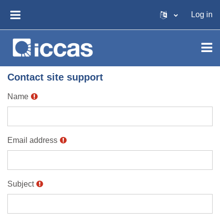
Skip to main content
Log in
SIDE PANEL
Contact site support
Name
Email address
Subject