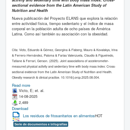
sectional evidence from the Latin American Study of
Nutrition and Health
Nueva publicación del Proyecto ELANS que explora la relación
entre actividad física, tiempo sedentario y el índice de masa
corporal en la población adulta de ocho países de América
Latina. Como así también su asociación con la obesidad.
Cita: Victo, Eduardo & Gómez, Georgina & Fisberg, Mauro & Kovalskys, Irina
& Ferrero-Hernández, Paloma & Farias Valenzuela, Claudio & Figueiredo,
Tatiane & Ferrari, Gerson. (2025). Joint associations of accelerometer-
measured physical activity and sedentary time with body mass index: Cross-
sectional evidence from the Latin American Study of Nutrition and Health.
Obesity research & clinical practice. 10.1016/j.orcp.2025.08.004.
Read more
Victo, E; et. al.
14-08-2025
2,489
Download
Los residuos de fitosanitarios en alimentos
HOT
Serie de documentos e infografías