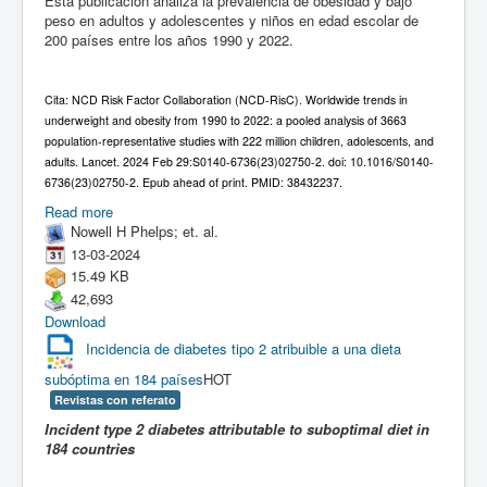
Esta publicación analiza la prevalencia de obesidad y bajo
peso en adultos y adolescentes y niños en edad escolar de
200 países entre los años 1990 y 2022.
Cita: NCD Risk Factor Collaboration (NCD-RisC). Worldwide trends in
underweight and obesity from 1990 to 2022: a pooled analysis of 3663
population-representative studies with 222 million children, adolescents, and
adults. Lancet. 2024 Feb 29:S0140-6736(23)02750-2. doi: 10.1016/S0140-
6736(23)02750-2. Epub ahead of print. PMID: 38432237.
Read more
Nowell H Phelps; et. al.
13-03-2024
15.49 KB
42,693
Download
Incidencia de diabetes tipo 2 atribuible a una dieta
subóptima en 184 países
HOT
Revistas con referato
Incident type 2 diabetes attributable to suboptimal diet in
184 countries