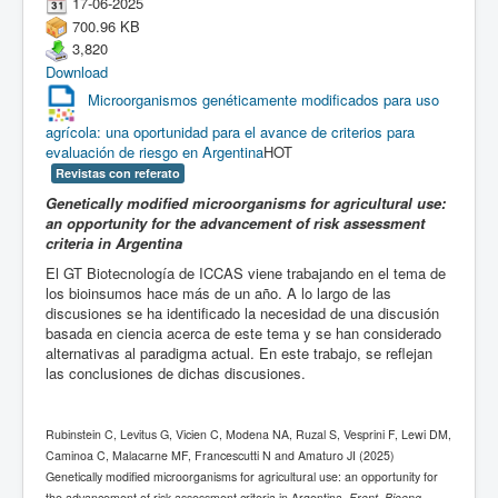
17-06-2025
700.96 KB
3,820
Download
Microorganismos genéticamente modificados para uso
agrícola: una oportunidad para el avance de criterios para
evaluación de riesgo en Argentina
HOT
Revistas con referato
Genetically modified microorganisms for agricultural use:
an opportunity for the advancement of risk assessment
criteria in Argentina
El GT Biotecnología de ICCAS viene trabajando en el tema de
los bioinsumos hace más de un año. A lo largo de las
discusiones se ha identificado la necesidad de una discusión
basada en ciencia acerca de este tema y se han considerado
alternativas al paradigma actual. En este trabajo, se reflejan
las conclusiones de dichas discusiones.
Rubinstein C, Levitus G, Vicien C, Modena NA, Ruzal S, Vesprini F, Lewi DM,
Caminoa C, Malacarne MF, Francescutti N and Amaturo JI (2025)
Genetically modified microorganisms for agricultural use: an opportunity for
the advancement of risk assessment criteria in Argentina.
Front. Bioeng.