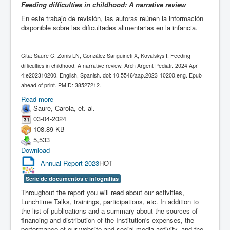
Feeding difficulties in childhood: A narrative review
En este trabajo de revisión, las autoras reúnen la información
disponible sobre las dificultades alimentarias en la infancia.
Cita: Saure C, Zonis LN, González Sanguineti X, Kovalskys I. Feeding
difficulties in childhood: A narrative review. Arch Argent Pediatr. 2024 Apr
4:e202310200. English, Spanish. doi: 10.5546/aap.2023-10200.eng. Epub
ahead of print. PMID: 38527212.
Read more
Saure, Carola, et. al.
03-04-2024
108.89 KB
5,533
Download
Annual Report 2023
HOT
Serie de documentos e infografías
Throughout the report you will read about our activities,
Lunchtime Talks, trainings, participations, etc. In addition to
the list of publications and a summary about the sources of
financing and distribution of the Institution's expenses, the
performance of our website and social media activity, and the