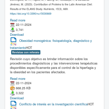
Jiménez, M. (2023). Contribution of Proteins to the Latin American Diet:
Results of the ELANS Study.
Nutrients
,
15
(3), 669.
https://doi.org/10.3390/nu15030669
Read more
22-11-2024
3,741
Download
Obesidad monogénica: fisiopatología, diagnóstico y
tratamiento
HOT
Revistas con referato
Revisión cuyo objetivo es brindar información sobre los
procedimientos diagnósticos y las intervenciones terapéuticas
disponibles específicamente para el control de la hiperfagia y
la obesidad en los pacientes afectados.
Read more
22-11-2024
668.25 KB
3,322
Download
Conflicto de interés en la investigación científica
HOT