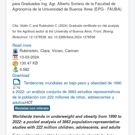
para Graduados Ing. Agr. Alberto Soriano de la Facultad de
Agronomía de la Universidad de Buenos Aires (EPG - FAUBA)
Cita: Vicién C and Rubinstein C (2024) Graduate certificate on risk analysis
for the Agrifood sector at the University of Buenos Aires.
Front. Bioeng.
Biotechnol.
12:1378538. doi: 10.3389/fbioe.2024.1378538
Read more
Rubinstein, Clara; Vicien, Carmen
13-03-2024
130.47 KB
4,582
Download
Tendencias mundiales en bajo peso y obesidad de 1990
a 2022: un análisis conjunto de 3663 estudios representativos
de la población con 222 millones de niños, adolescentes y
adultos
HOT
Revistas con referato
Worldwide trends in underweight and obesity from 1990 to
2022: a pooled analysis of 3663 population-representative
studies with 222 million children, adolescents, and adults