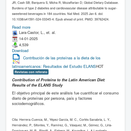
JR, Cash SB, Barquera S, Micha R, Mozaffarian D; Global Dietary Database.
Burdens of type 2 diabetes and cardiovascular disease attributable to sugar-
sweetened beverages in 184 countries. Nat Med. 2025 Jan 6. doi:
10.1038/s41591-024-03345-4. Epub ahead of print. PMID: 39762424.
Read more
Lara-Castor, L., et. al.
14-01-2025
4,539
Download
Contribución de las proteínas a la dieta de los
latinoamericanos: Resultados del Estudio ELANS
HOT
Revistas con referato
Contribution of Proteins to the Latin American Diet:
Results of the ELANS Study
El objetivo principal de este análisis fue cuantificar el consumo
diario de proteínas por persona, país y factores
sociodemográficos.
Cita: Herrera-Cuenca, M., Yépez García, M. C., Cortés Sanabria, L. Y.,
Hernández, P., Sifontes, Y., Ramírez, G., Vásquez, M., Gómez, G., Liria-
Domínguez, M. R., Rigotti, A., Fisberg, M., Kovaslkys, I., & Landaeta-