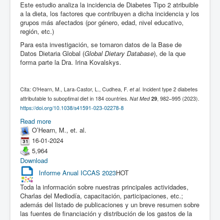
Este estudio analiza la incidencia de Diabetes Tipo 2 atribuible
a la dieta, los factores que contribuyen a dicha incidencia y los
grupos más afectados (por género, edad, nivel educativo,
región, etc.)
Para esta investigación, se tomaron datos de la Base de
Datos Dietaria Global (
Global Dietary Database
), de la que
forma parte la Dra. Irina Kovalskys.
Cita: O’Hearn, M., Lara-Castor, L., Cudhea, F.
et al.
Incident type 2 diabetes
attributable to suboptimal diet in 184 countries.
Nat Med
29
, 982–995 (2023).
https://doi.org/10.1038/s41591-023-02278-8
Read more
O’Hearn, M., et. al.
16-01-2024
5,964
Download
Informe Anual ICCAS 2023
HOT
Toda la información sobre nuestras principales actividades,
Charlas del Mediodía, capacitación, participaciones, etc.;
además del listado de publicaciones y un breve resumen sobre
las fuentes de financiación y distribución de los gastos de la