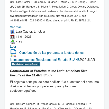
Cita: Lara-Castor L, O'Hearn M, Cudhea F, Miller V, Shi P, Zhang J, Sharib
JR, Cash SB, Barquera S, Micha R, Mozaffarian D; Global Dietary Database.
Burdens of type 2 diabetes and cardiovascular disease attributable to sugar-
sweetened beverages in 184 countries. Nat Med. 2025 Jan 6. doi:
10.1038/s41591-024-03345-4. Epub ahead of print. PMID: 39762424.
Ver más
Lara-Castor, L., et. al.
14-01-2025
4,541
Leer
Contribución de las proteínas a la dieta de los
latinoamericanos: Resultados del Estudio ELANS
POPULAR
Revistas con referato
Contribution of Proteins to the Latin American Diet:
Results of the ELANS Study
El objetivo principal de este análisis fue cuantificar el consumo
diario de proteínas por persona, país y factores
sociodemográficos.
Cita: Herrera-Cuenca, M., Yépez García, M. C., Cortés Sanabria, L. Y.,
Hernández, P., Sifontes, Y., Ramírez, G., Vásquez, M., Gómez, G., Liria-