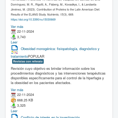
Domínguez, M. R., Rigotti, A., Fisberg, M., Kovaslkys, I., & Landaeta-
Jiménez, M. (2023). Contribution of Proteins to the Latin American Diet:
Results of the ELANS Study.
Nutrients
,
15
(3), 669.
https://doi.org/10.3390/nu15030669
Ver más
22-11-2024
3,743
Leer
Obesidad monogénica: fisiopatología, diagnóstico y
tratamiento
POPULAR
Revistas con referato
Revisión cuyo objetivo es brindar información sobre los
procedimientos diagnósticos y las intervenciones terapéuticas
disponibles específicamente para el control de la hiperfagia y
la obesidad en los pacientes afectados.
Ver más
22-11-2024
668.25 KB
3,325
Leer
Conflicto de interés en la investigación