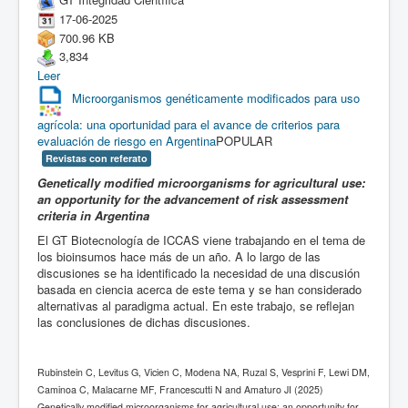
17-06-2025
700.96 KB
3,834
Leer
Microorganismos genéticamente modificados para uso
agrícola: una oportunidad para el avance de criterios para
evaluación de riesgo en Argentina
POPULAR
Revistas con referato
Genetically modified microorganisms for agricultural use:
an opportunity for the advancement of risk assessment
criteria in Argentina
El GT Biotecnología de ICCAS viene trabajando en el tema de
los bioinsumos hace más de un año. A lo largo de las
discusiones se ha identificado la necesidad de una discusión
basada en ciencia acerca de este tema y se han considerado
alternativas al paradigma actual. En este trabajo, se reflejan
las conclusiones de dichas discusiones.
Rubinstein C, Levitus G, Vicien C, Modena NA, Ruzal S, Vesprini F, Lewi DM,
Caminoa C, Malacarne MF, Francescutti N and Amaturo JI (2025)
Genetically modified microorganisms for agricultural use: an opportunity for