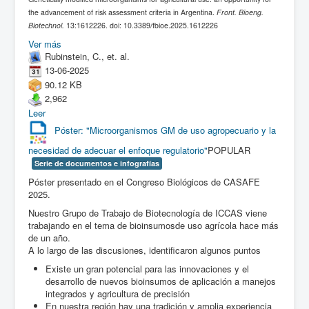
the advancement of risk assessment criteria in Argentina.
Front. Bioeng.
Biotechnol.
13:1612226. doi: 10.3389/fbioe.2025.1612226
Ver más
Rubinstein, C., et. al.
13-06-2025
90.12 KB
2,962
Leer
Póster: "Microorganismos GM de uso agropecuario y la
necesidad de adecuar el enfoque regulatorio"
POPULAR
Serie de documentos e infografías
Póster presentado en el Congreso Biológicos de CASAFE
2025.
Nuestro Grupo de Trabajo de Biotecnología de ICCAS viene
trabajando en el tema de
bioinsumos
de uso agrícola hace más
de un año.
A lo largo de las discusiones, identificaron algunos puntos
Existe un gran potencial para las innovaciones y el
desarrollo de nuevos bioinsumos de aplicación a manejos
integrados y agricultura de precisión
En nuestra región hay una tradición y amplia experiencia