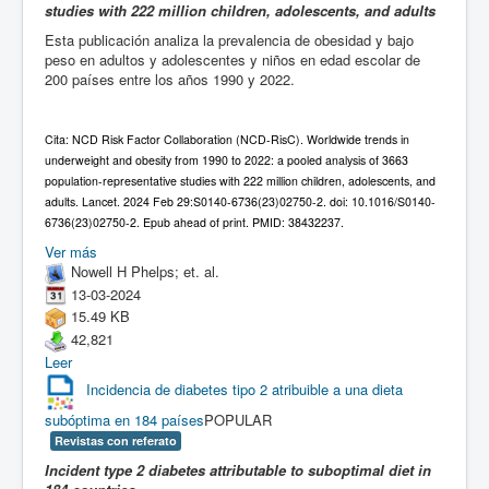
studies with 222 million children, adolescents, and adults
Esta publicación analiza la prevalencia de obesidad y bajo
peso en adultos y adolescentes y niños en edad escolar de
200 países entre los años 1990 y 2022.
Cita: NCD Risk Factor Collaboration (NCD-RisC). Worldwide trends in
underweight and obesity from 1990 to 2022: a pooled analysis of 3663
population-representative studies with 222 million children, adolescents, and
adults. Lancet. 2024 Feb 29:S0140-6736(23)02750-2. doi: 10.1016/S0140-
6736(23)02750-2. Epub ahead of print. PMID: 38432237.
Ver más
Nowell H Phelps; et. al.
13-03-2024
15.49 KB
42,821
Leer
Incidencia de diabetes tipo 2 atribuible a una dieta
subóptima en 184 países
POPULAR
Revistas con referato
Incident type 2 diabetes attributable to suboptimal diet in