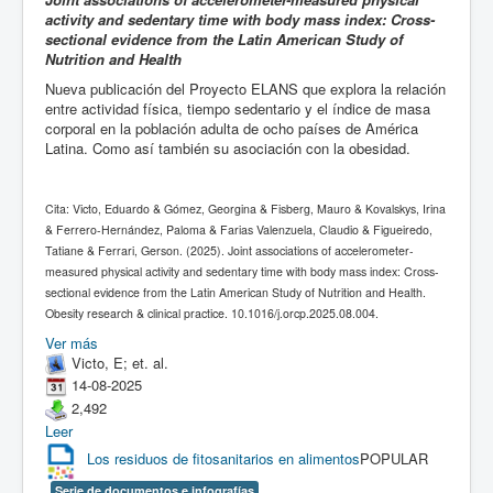
activity and sedentary time with body mass index: Cross-
sectional evidence from the Latin American Study of
Nutrition and Health
Nueva publicación del Proyecto ELANS que explora la relación
entre actividad física, tiempo sedentario y el índice de masa
corporal en la población adulta de ocho países de América
Latina. Como así también su asociación con la obesidad.
Cita: Victo, Eduardo & Gómez, Georgina & Fisberg, Mauro & Kovalskys, Irina
& Ferrero-Hernández, Paloma & Farias Valenzuela, Claudio & Figueiredo,
Tatiane & Ferrari, Gerson. (2025). Joint associations of accelerometer-
measured physical activity and sedentary time with body mass index: Cross-
sectional evidence from the Latin American Study of Nutrition and Health.
Obesity research & clinical practice. 10.1016/j.orcp.2025.08.004.
Ver más
Victo, E; et. al.
14-08-2025
2,492
Leer
Los residuos de fitosanitarios en alimentos
POPULAR
Serie de documentos e infografías