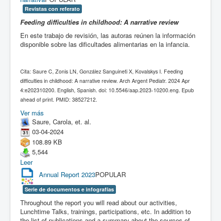
Revistas con referato
Feeding difficulties in childhood: A narrative review
En este trabajo de revisión, las autoras reúnen la información
disponible sobre las dificultades alimentarias en la infancia.
Cita: Saure C, Zonis LN, González Sanguineti X, Kovalskys I. Feeding
difficulties in childhood: A narrative review. Arch Argent Pediatr. 2024 Apr
4:e202310200. English, Spanish. doi: 10.5546/aap.2023-10200.eng. Epub
ahead of print. PMID: 38527212.
Ver más
Saure, Carola, et. al.
03-04-2024
108.89 KB
5,544
Leer
Annual Report 2023
POPULAR
Serie de documentos e infografías
Throughout the report you will read about our activities,
Lunchtime Talks, trainings, participations, etc. In addition to
the list of publications and a summary about the sources of