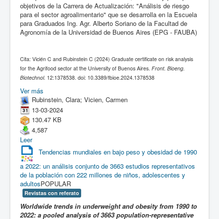
objetivos de la Carrera de Actualización: "Análisis de riesgo
para el sector agroalimentario" que se desarrolla en la Escuela
para Graduados Ing. Agr. Alberto Soriano de la Facultad de
Agronomía de la Universidad de Buenos Aires (EPG - FAUBA)
Cita: Vicién C and Rubinstein C (2024) Graduate certificate on risk analysis
for the Agrifood sector at the University of Buenos Aires.
Front. Bioeng.
Biotechnol.
12:1378538. doi: 10.3389/fbioe.2024.1378538
Ver más
Rubinstein, Clara; Vicien, Carmen
13-03-2024
130.47 KB
4,587
Leer
Tendencias mundiales en bajo peso y obesidad de 1990
a 2022: un análisis conjunto de 3663 estudios representativos
de la población con 222 millones de niños, adolescentes y
adultos
POPULAR
Revistas con referato
Worldwide trends in underweight and obesity from 1990 to
2022: a pooled analysis of 3663 population-representative