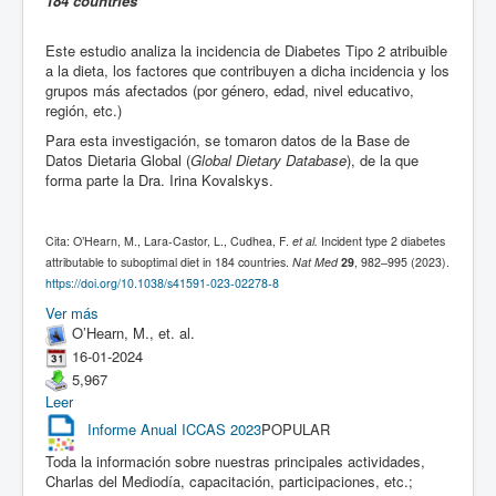
184 countries
Este estudio analiza la incidencia de Diabetes Tipo 2 atribuible
a la dieta, los factores que contribuyen a dicha incidencia y los
grupos más afectados (por género, edad, nivel educativo,
región, etc.)
Para esta investigación, se tomaron datos de la Base de
Datos Dietaria Global (
Global Dietary Database
), de la que
forma parte la Dra. Irina Kovalskys.
Cita: O’Hearn, M., Lara-Castor, L., Cudhea, F.
et al.
Incident type 2 diabetes
attributable to suboptimal diet in 184 countries.
Nat Med
29
, 982–995 (2023).
https://doi.org/10.1038/s41591-023-02278-8
Ver más
O’Hearn, M., et. al.
16-01-2024
5,967
Leer
Informe Anual ICCAS 2023
POPULAR
Toda la información sobre nuestras principales actividades,
Charlas del Mediodía, capacitación, participaciones, etc.;