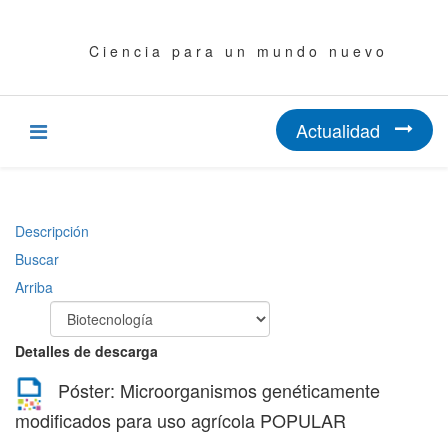
C i e n c i a p a r a u n m u n d o n u e v o
Actualidad
Descripción
Buscar
Arriba
Detalles de descarga
Póster: Microorganismos genéticamente
modificados para uso agrícola
POPULAR