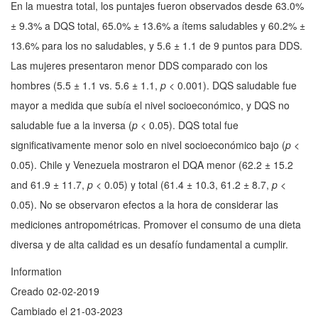
En la muestra total, los puntajes fueron observados desde 63.0%
± 9.3% a DQS total, 65.0% ± 13.6% a ítems saludables y 60.2% ±
13.6% para los no saludables, y 5.6 ± 1.1 de 9 puntos para DDS.
Las mujeres presentaron menor DDS comparado con los
hombres (5.5 ± 1.1 vs. 5.6 ± 1.1,
p
< 0.001). DQS saludable fue
mayor a medida que subía el nivel socioeconómico, y DQS no
saludable fue a la inversa (
p
< 0.05). DQS total fue
significativamente menor solo en nivel socioeconómico bajo (
p
<
0.05). Chile y Venezuela mostraron el DQA menor (62.2 ± 15.2
and 61.9 ± 11.7,
p
< 0.05) y total (61.4 ± 10.3, 61.2 ± 8.7,
p
<
0.05). No se observaron efectos a la hora de considerar las
mediciones antropométricas. Promover el consumo de una dieta
diversa y de alta calidad es un desafío fundamental a cumplir.
Information
Creado
02-02-2019
Cambiado el
21-03-2023