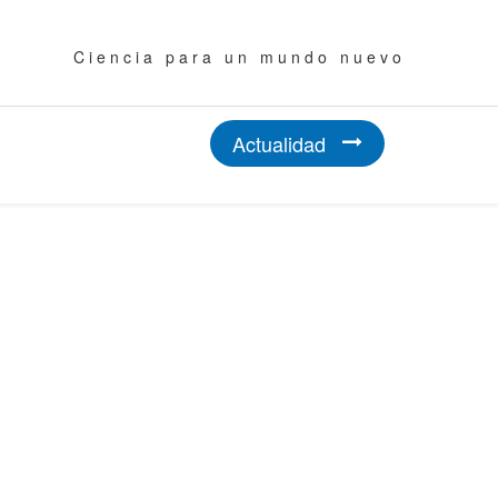
C i e n c i a p a r a u n m u n d o n u e v o
Actualidad